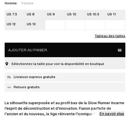
Homme
Femme
US 7.5
US 8
US 9
US 10
US 10.5
US 11
US 12
US 13
Tableau des tailles
AJOUTER AU PANIER
Sélectionnez la taille pour voir la disponibilité en boutique
Livraison express gratuite
Retours gratuits
La silhouette superposée et au profil bas de la Slow Runner incarne
l’esprit de déconstruction et d’innovation. Fusion parfaite de
En savoir plus
l’ancien et du nouveau, la tige réinvente l’iconique Marathon Runner
grâce à des panneaux ton sur ton en daim souple, familiers et
travaillés dans les moindres détails. Ce modèle repose sur une