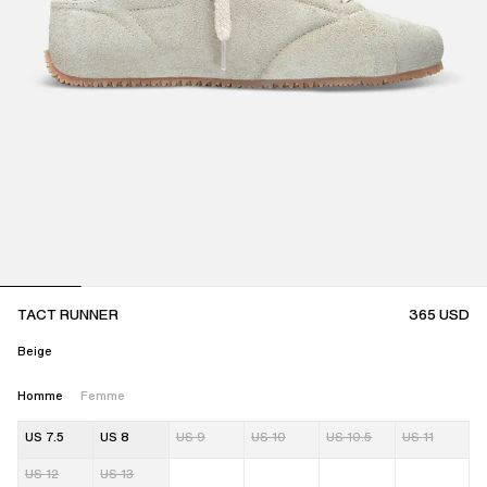
TACT RUNNER
365
USD
Beige
Homme
Femme
US 7.5
US 8
US 9
US 10
US 10.5
US 11
US 12
US 13