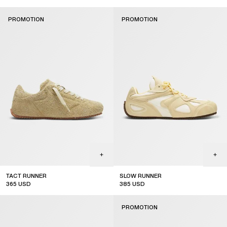
sale
sale
PROMOTION
PROMOTION
TACT RUNNER
SLOW RUNNER
365
USD
385
USD
sale
sale
PROMOTION