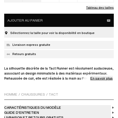
Tableau des tailles
AJOUTER AU PANIER
Sélectionnez la taille pour voir la disponibilité en boutique
Livraison express gratuite
Retours gratuits
La silhouette discrète de la Tact Runner est résolument audacieuse,
associant un design minimaliste à des matériaux expérimentaux.
En savoir plus
Rehaussée de cuir, elle est réalisée à la main au Portugal en daim
italien, brossé pour offrir une texture duveteuse unique. Une
broderie dessinée à la main au point de chaînette souligne
délicatement la languette, tandis que la semelle en caoutchouc est
HOMME
/
CHAUSSURES
/
TACT
moulée de façon unique pour un effet maille.
CARACTÉRISTIQUES DU MODÈLE
Cette paire est accompagnée d'un second jeu de lacets ton sur ton.
GUIDE D’ENTRETIEN
LIVRAISON ET RETOURS GRATUITS