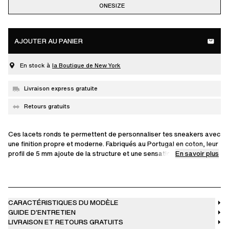
ONESIZE
AJOUTER AU PANIER
En stock à
la Boutique de New York
Livraison express gratuite
Retours gratuits
Ces lacets ronds te permettent de personnaliser tes sneakers avec
une finition propre et moderne. Fabriqués au Portugal en coton, leur
En savoir plus
profil de 5 mm ajoute de la structure et une sensation douce et
tactile. Avec 125 cm, ils sont parfaits pour expérimenter de
nouveaux styles de laçage ou les doubler pour un peu plus de
volume.
Nous recommandons des lacets de 125 cm pour les tailles EU 35–
CARACTÉRISTIQUES DU MODÈLE
41, et de 135 cm pour les tailles EU 42–48.
GUIDE D’ENTRETIEN
LIVRAISON ET RETOURS GRATUITS