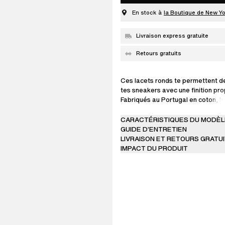
En stock à
la Boutique de New Y
Livraison express gratuite
Retours gratuits
Ces lacets ronds te permettent d
tes sneakers avec une finition pr
Fabriqués au Portugal en coton, leu
mm ajoute de la structure et une 
et tactile. Avec 135 cm, ils sont pa
CARACTÉRISTIQUES DU MODÈL
expérimenter de nouveaux styles 
GUIDE D’ENTRETIEN
les doubler pour un peu plus de v
LIVRAISON ET RETOURS GRATU
IMPACT DU PRODUIT
Nous recommandons des lacets d
les tailles EU 35–41, et de 135 cm 
EU 42–48.