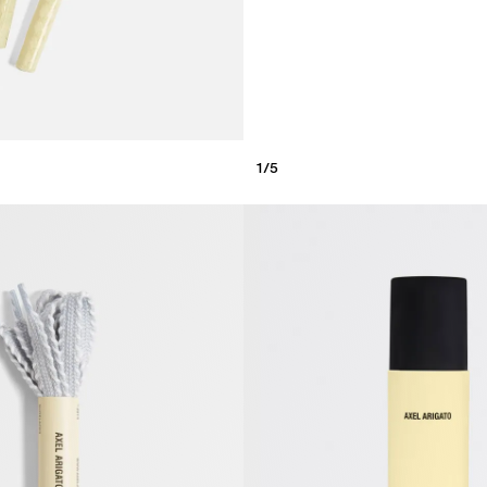
1
/
5