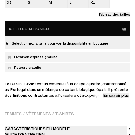
XS
S
M
L
XL
Tableau des tailles
AJOUTER AU PANIER
Sélectionnez la taille pour voir la disponibilité en boutique
Livraison express gratuite
Retours gratuits
Le Dahlia T-Shirt est un essentiel à la coupe ajustée, confectionné
au Portugal dans un mélange de coton biologique épais. Il présente
En savoir plus
des finitions contrastantes à l'encolure et aux poignets, rehaussées
d'une broderie « Axel Arigato » à la taille. Conçu pour une garde-
robe quotidienne raffinée.
FEMMES
/
VÊTEMENTS
/
T-SHIRTS
Le mannequin mesure 180 cm et porte une taille S.
CARACTÉRISTIQUES DU MODÈLE
GUIDE D’ENTRETIEN