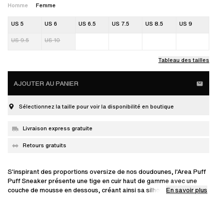
Homme
Femme
US 5
US 6
US 6.5
US 7.5
US 8.5
US 9
US 9.5
US 10
Tableau des tailles
AJOUTER AU PANIER
Sélectionnez la taille pour voir la disponibilité en boutique
Livraison express gratuite
Retours gratuits
S'inspirant des proportions oversize de nos doudounes, l'Area Puff
Puff Sneaker présente une tige en cuir haut de gamme avec une
En savoir plus
couche de mousse en dessous, créant ainsi sa silhouette distincte
et surdimensionnée. Des lacets XL et des semelles empilées
complètent ce design audacieux.