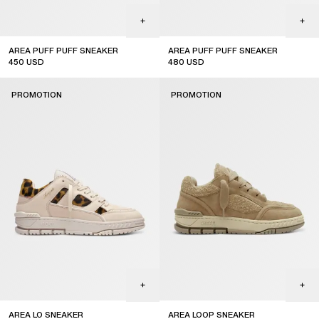
AREA PUFF PUFF SNEAKER
AREA PUFF PUFF SNEAKER
450
USD
480
USD
sale
sale
PROMOTION
PROMOTION
REJOIGNEZ LA COMMUNAUTÉ
Inscrivez-vous à notre newsletter pour recevoir des mises à jour
exclusives sur les réductions, les ventes et les événements.
AREA LO SNEAKER
AREA LOOP SNEAKER