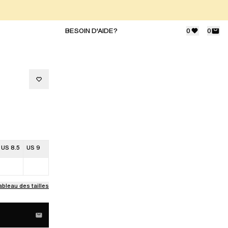
BESOIN D'AIDE?
0
0
US 8.5
US 9
ableau des tailles