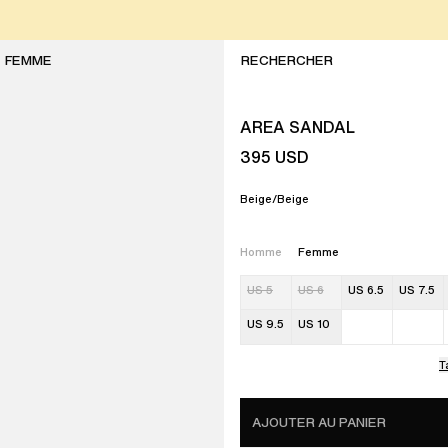
FEMME
AREA SANDAL
395
USD
Beige/Beige
Homme
Femme
US 5
US 6
US 6.5
US 7.5
US 9.5
US 10
T
AJOUTER AU PANIER