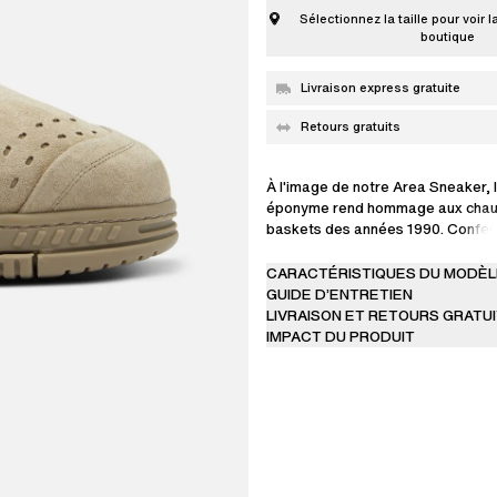
Sélectionnez la taille pour voir l
boutique
Livraison express gratuite
Retours gratuits
À l'image de notre Area Sneaker, 
éponyme rend hommage aux chau
baskets des années 1990. Confect
main en daim doublé de peau de m
ornée d'une bride arrière en toile 
CARACTÉRISTIQUES DU MODÈL
pour une touche finale utilitaire.
GUIDE D’ENTRETIEN
LIVRAISON ET RETOURS GRATU
IMPACT DU PRODUIT