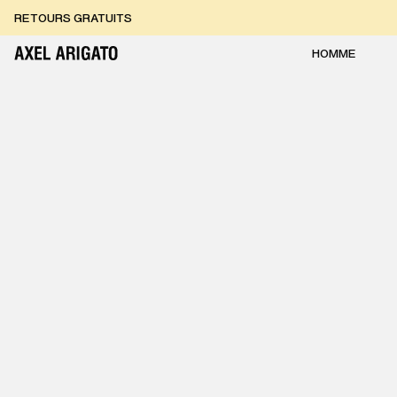
Aller au contenu
RETOURS GRATUITS
LIVRAISON EXPRESS GRATUITE
RETOURS GRATUITS
HOMME