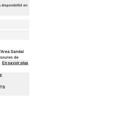
a disponibilité en
l'Area Sandal
ssures de
En savoir plus
ionnée à la
outon, elle est
et d'une boucle
E
ITS