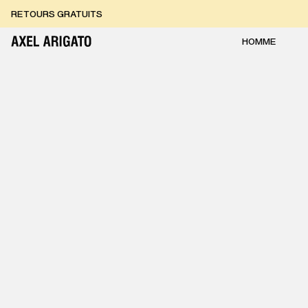
Aller au contenu
RETOURS GRATUITS
LIVRAISON EXPRESS GRATUITE
RETOURS GRATUITS
HOMME