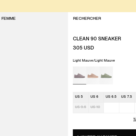
FEMME
CLEAN 90 SNEAKER
305
USD
Light Mauve/Light Mauve
US 5
US 6
US 6.5
US 7.5
US 9.5
US 10
T