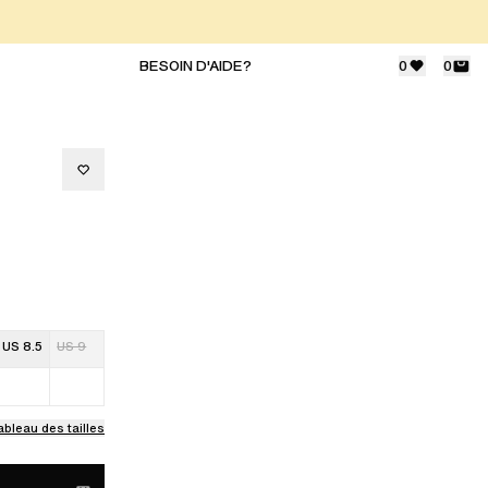
BESOIN D'AIDE?
0
0
US 8.5
US 9
ableau des tailles