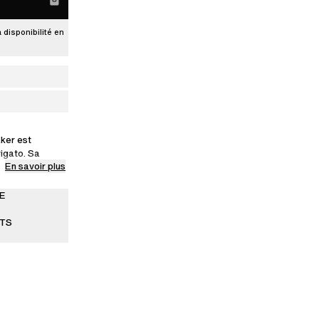
a disponibilité en
ker est
rigato. Sa
En savoir plus
e à la main en
E
ITS