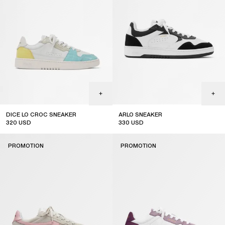
DICE LO CROC SNEAKER
ARLO SNEAKER
320
USD
330
USD
sale
sale
PROMOTION
PROMOTION