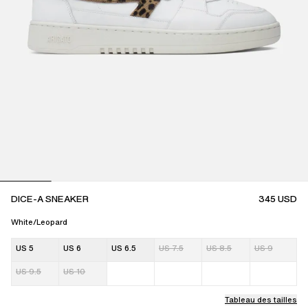
DICE-A SNEAKER
345
USD
White/Leopard
US 5
US 6
US 6.5
US 7.5
US 8.5
US 9
US 9.5
US 10
Tableau des tailles