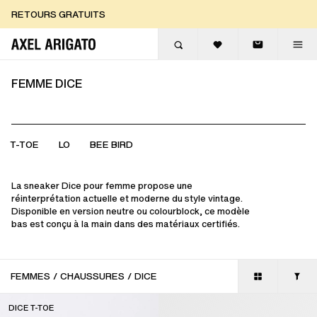
Aller au contenu
RETOURS GRATUITS
LIVRAISON EXPRESS GRATUITE
RETOURS GRATUITS
FEMME DICE
T-TOE
LO
BEE BIRD
La sneaker Dice pour femme propose une
réinterprétation actuelle et moderne du style vintage.
Disponible en version neutre ou colourblock, ce modèle
bas est conçu à la main dans des matériaux certifiés.
FEMMES
/
CHAUSSURES
/
DICE
DICE T-TOE