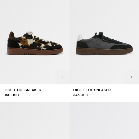
DICE T-TOE SNEAKER
DICE T-TOE SNEAKER
360
USD
345
USD
top seller