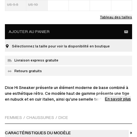
US 9.5
US 10
Tableau des tailles
AJOUTER AU PANIER
Sélectionnez la taille pour voir la disponibilité en boutique
Livraison express gratuite
Retours gratuits
Dice Hi Sneaker présente un élément moderne de base combiné à
une esthétique rétro. Ce modèle haut de gamme présente une tige
En savoir plus
en nubuck et en cuir italien, ainsi qu'une semelle texturée en
caoutchouc de marque. La doublure est produite de manière
responsable à partir de polyester post-consommation.
FEMMES
/
CHAUSSURES
/
DICE
CARACTÉRISTIQUES DU MODÈLE