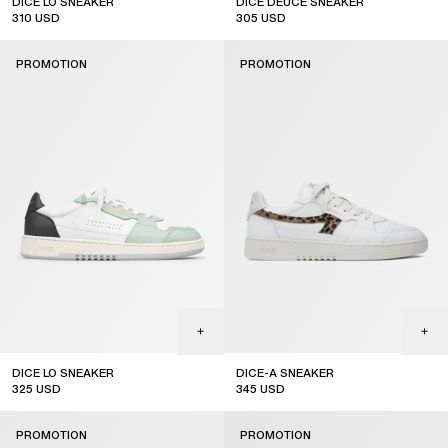
DICE LO SNEAKER
DICE DEUCE SNEAKER
310
USD
305
USD
sale
sale
PROMOTION
PROMOTION
DICE LO SNEAKER
DICE-A SNEAKER
325
USD
345
USD
sale
sale
PROMOTION
PROMOTION