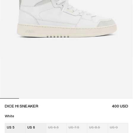
DICE HI SNEAKER
400
USD
White
US 5
US 6
US 6.5
US 7.5
US 8.5
US 9