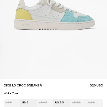
DICE LO CROC SNEAKER
320
USD
White/Blue
US 5
US 6
US 6.5
US 7.5
US 8.5
US 9