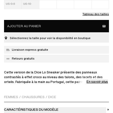
US 9.5
US 10
Tableau des tailles
AJOUTER AU PANIER
Sélectionnez la taille pour voir la disponibilité en boutique
Livraison express gratuite
Retours gratuits
Cette version de la Dice Lo Sneaker présente des panneaux
contrastés à effet croco au niveau des talons, des lacets et des
En savoir plus
orteils. Fabriquée à la main au Portugal, cette paire est dotée d'une
empeigne en cuir, daim et polyester certifiée LWG, et repose sur
des semelles fabriquées en partie à partir de caoutchouc.
FEMMES
/
CHAUSSURES
/
DICE
CARACTÉRISTIQUES DU MODÈLE