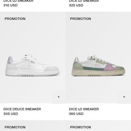
DICE LO SNEAKER
DICE LO SNEAKER
310
USD
325
USD
sale
sale
PROMOTION
PROMOTION
DICE DEUCE SNEAKER
DICE LO SNEAKER
305
USD
360
USD
sale
sale
PROMOTION
PROMOTION