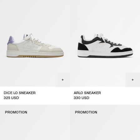
DICE LO SNEAKER
ARLO SNEAKER
325
USD
330
USD
sale
sale
PROMOTION
PROMOTION