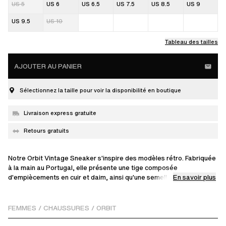
US 5
US 6
US 6.5
US 7.5
US 8.5
US 9
US 9.5
US 10
Tableau des tailles
AJOUTER AU PANIER
Sélectionnez la taille pour voir la disponibilité en boutique
Livraison express gratuite
Retours gratuits
Notre Orbit Vintage Sneaker s'inspire des modèles rétro. Fabriquée
à la main au Portugal, elle présente une tige composée
En savoir plus
d'empiècements en cuir et daim, ainsi qu'une semelle plateforme
unique.
FEMMES
/
CHAUSSURES
/
ORBIT