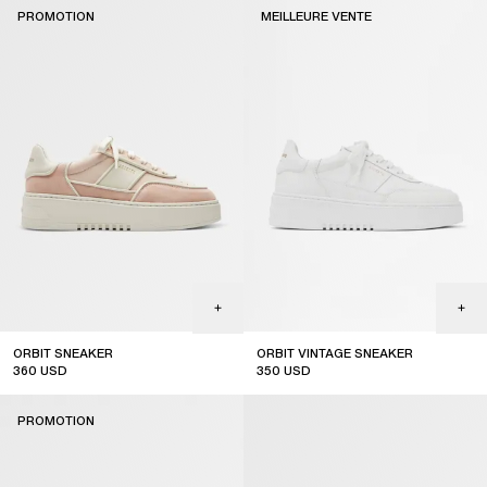
PROMOTION
MEILLEURE VENTE
ORBIT SNEAKER
ORBIT VINTAGE SNEAKER
360
USD
350
USD
sale
top seller
PROMOTION