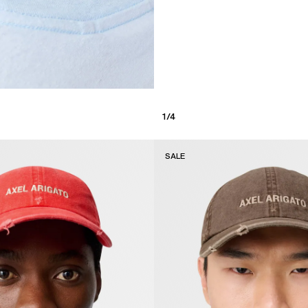
1
/
4
SALE