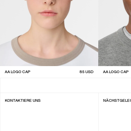
AA LOGO CAP
85
USD
AA LOGO CAP
sale
sale
KONTAKTIERE UNS
NÄCHSTGELE