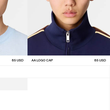
85
USD
AA LOGO CAP
85
USD