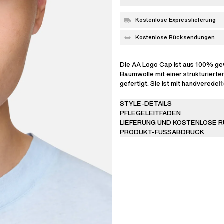
Kostenlose Expresslieferung
Kostenlose Rücksendungen
Die AA Logo Cap ist aus 100% g
Baumwolle mit einer strukturierte
gefertigt. Sie ist mit handveredel
kontrastierendem Logo-Stickerei
wird durch einen verstellbaren Ri
STYLE-DETAILS
Metallschieber abgerundet.
PFLEGELEITFADEN
LIEFERUNG UND KOSTENLOSE 
PRODUKT-FUSSABDRUCK