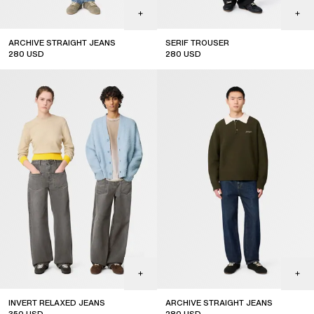
ARCHIVE STRAIGHT JEANS
SERIF TROUSER
280
USD
280
USD
INVERT RELAXED JEANS
ARCHIVE STRAIGHT JEANS