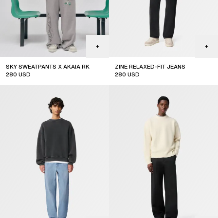
SKY SWEATPANTS X AKAIA RK
ZINE RELAXED-FIT JEANS
280
USD
280
USD
limited edition