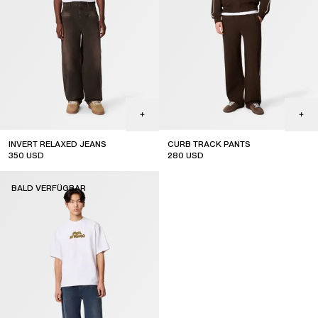
INVERT RELAXED JEANS
CURB TRACK PANTS
350
USD
280
USD
coming soon
coming soon
BALD VERFÜGBAR