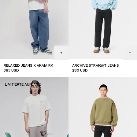
RELAXED JEANS X AKAIA RK
ARCHIVE STRAIGHT JEANS
385
USD
280
USD
limited edition
LIMITIERTE AUFLAGE