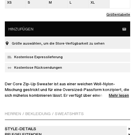
XS
S
M
L
XL
Größentabelle
HINZUFÜGEN
Größe auswählen, um die Store-Verfügbarkeit zu sehen
Kostenlose Expresslieferung
Kostenlose Rücksendungen
Der Core Zip-Up Sweater ist aus einer weichen Woll-Nylon-
Mischung gestrickt und für eine Oversized-Passform konzipiert, die
Mehr lesen
sich mühelos kombinieren lässt. Er verfügt über einen
Reißverschluss mit Branding, eine verdeckte Kängurutasche und
einen gestickten Aufnäher am Rücken, was ihn zu einem Favoriten
für entspannte Wochenendaktivitäten macht.
HERREN
/
BEKLEIDUNG
/
SWEATSHIRTS
Das Model ist 186 cm groß und trägt Größe M.
STYLE-DETAILS
PFLEGELEITFADEN