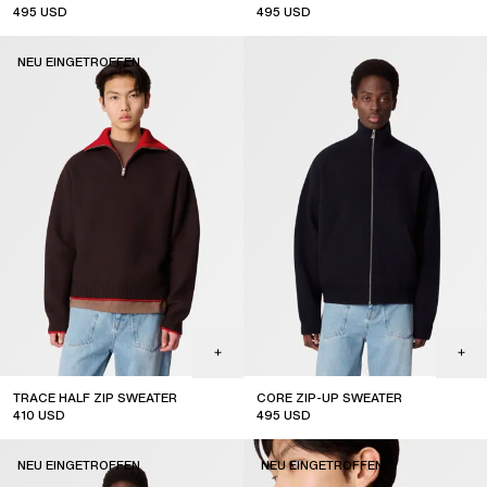
495
USD
495
USD
NEU EINGETROFFEN
TRACE HALF ZIP SWEATER
CORE ZIP-UP SWEATER
410
USD
495
USD
new arrival
NEU EINGETROFFEN
NEU EINGETROFFEN