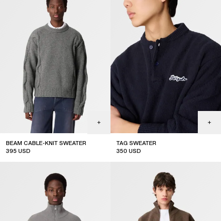
BEAM CABLE-KNIT SWEATER
TAG SWEATER
395
USD
350
USD
new arrival
new arrival