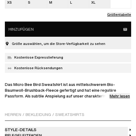
XS
S
M
L
XL
Größentabelle
HINZUFÜGEN
Größe auswählen, um die Store-Verfügbarkeit zu sehen
Kostenlose Expresslieferung
Kostenlose Rücksendungen
Das Micro Bee Bird Sweatshirt ist aus mittelschwerem Bio-
Baumwoll-Brushback-Fleece gefertigt und hat eine reguläre
Mehr lesen
Passform. Als subtile Anspielung auf unser charakteristisches Motiv
zeigt es eine Mikro-Bee Bird-Stickerei auf der linken Brust. Dieses
vielseitige Stück wurde für Ihre tägliche Garderobe entworfen und
in Portugal gefertigt.
HERREN
/
BEKLEIDUNG
/
SWEATSHIRTS
Das Model ist 185 cm groß und trägt Größe M
STYLE-DETAILS
PFLEGELEITFADEN