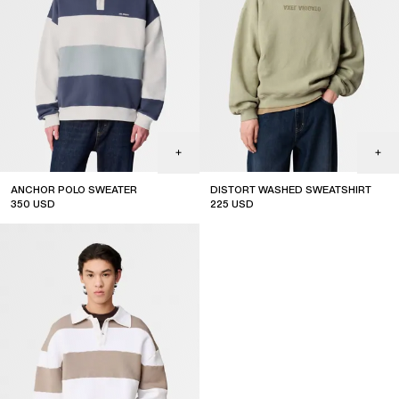
ANCHOR POLO SWEATER
DISTORT WASHED SWEATSHIRT
350
USD
225
USD
new arrival
sale