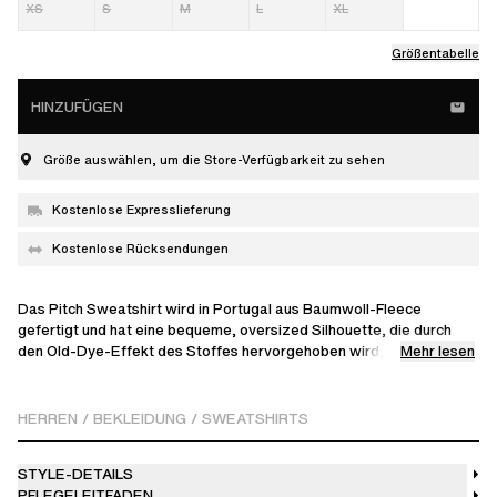
XS
S
M
L
XL
Größentabelle
HINZUFÜGEN
Größe auswählen, um die Store-Verfügbarkeit zu sehen
Kostenlose Expresslieferung
Kostenlose Rücksendungen
Das Pitch Sweatshirt wird in Portugal aus Baumwoll-Fleece
gefertigt und hat eine bequeme, oversized Silhouette, die durch
Mehr lesen
den Old-Dye-Effekt des Stoffes hervorgehoben wird, was ihm
einen Vintage-Look verleiht, sowie eine 'Axel Arigato' Stickerei am
hinteren Saum.
HERREN
/
BEKLEIDUNG
/
SWEATSHIRTS
Das Model ist 188 cm / 6'2 ft groß und trägt Größe M.
STYLE-DETAILS
PFLEGELEITFADEN