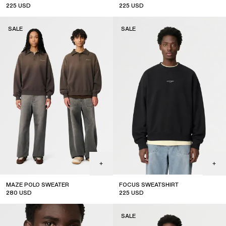
225
USD
225
USD
sale
SALE
SALE
MAZE POLO SWEATER
FOCUS SWEATSHIRT
280
USD
225
USD
sale
sale
SALE