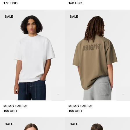
170
USD
140
USD
sale
sale
SALE
SALE
MEMO T-SHIRT
MEMO T-SHIRT
155
USD
155
USD
sale
sale
SALE
SALE