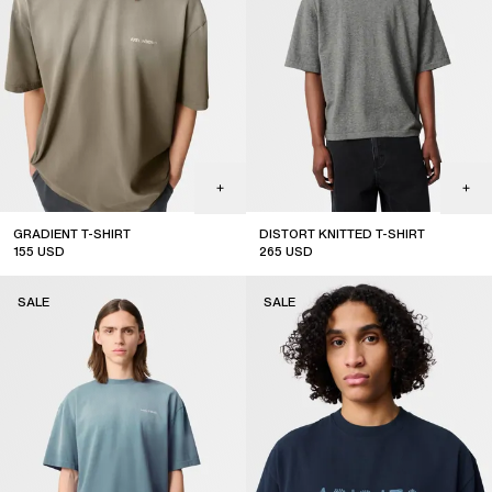
GRADIENT T-SHIRT
DISTORT KNITTED T-SHIRT
155
USD
265
USD
sale
sale
SALE
SALE