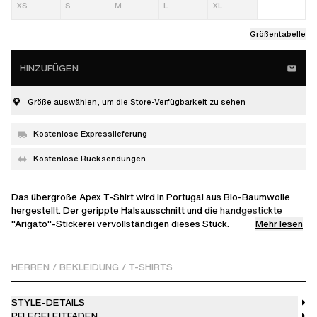
XS
S
M
L
XL
Größentabelle
HINZUFÜGEN
Größe auswählen, um die Store-Verfügbarkeit zu sehen
Kostenlose Expresslieferung
Kostenlose Rücksendungen
Das übergroße Apex T-Shirt wird in Portugal aus Bio-Baumwolle
hergestellt. Der gerippte Halsausschnitt und die handgestickte
Mehr lesen
"Arigato"-Stickerei vervollständigen dieses Stück.
Das Model ist 187 cm / 6'2" ft groß und trägt Größe M.
HERREN
/
BEKLEIDUNG
/
T-SHIRTS
STYLE-DETAILS
PFLEGELEITFADEN