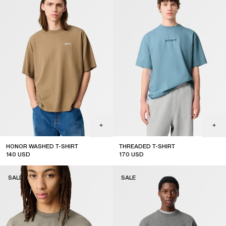
HONOR WASHED T-SHIRT
THREADED T-SHIRT
140
USD
170
USD
sale
sale
SALE
SALE