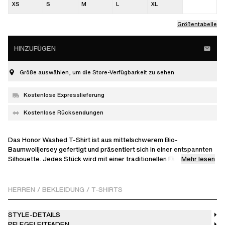
XS
S
M
L
XL
Größentabelle
HINZUFÜGEN
Größe auswählen, um die Store-Verfügbarkeit zu sehen
Kostenlose Expresslieferung
Kostenlose Rücksendungen
Das Honor Washed T-Shirt ist aus mittelschwerem Bio-
Baumwolljersey gefertigt und präsentiert sich in einer entspannten
Mehr lesen
Silhouette. Jedes Stück wird mit einer traditionellen Färbetechnik
einzigartig behandelt, um ein Vintage-Finish zu erzielen, wodurch
keine zwei Exemplare exakt gleich sind. Ein gesticktes Logo auf der
Brust kennzeichnet dieses legere Essential, das in Portugal
HERREN
/
BEKLEIDUNG
/
T-SHIRTS
gefertigt wurde.
STYLE-DETAILS
Das Model ist 186 cm groß und trägt Größe M.
PFLEGELEITFADEN