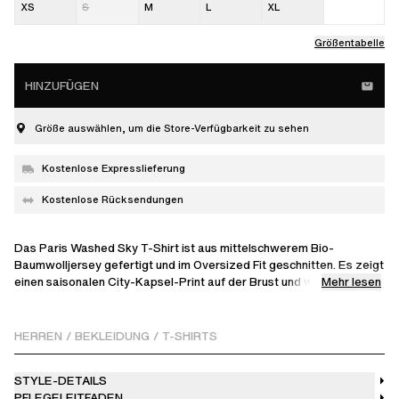
XS
S
M
L
XL
Größentabelle
HINZUFÜGEN
Größe auswählen, um die Store-Verfügbarkeit zu sehen
Kostenlose Expresslieferung
Kostenlose Rücksendungen
Das Paris Washed Sky T-Shirt ist aus mittelschwerem Bio-
Baumwolljersey gefertigt und im Oversized Fit geschnitten. Es zeigt
Mehr lesen
einen saisonalen City-Kapsel-Print auf der Brust und wurde einer
speziellen Old-Dye-Behandlung unterzogen, die jedem Stück ein
einzigartiges, von Vintage inspiriertes Finish verleiht, das sich mit
dem Tragen weiterentwickeln wird. Hergestellt in Portugal.
HERREN
/
BEKLEIDUNG
/
T-SHIRTS
Das Model ist 185 cm groß und trägt Größe M.
STYLE-DETAILS
PFLEGELEITFADEN