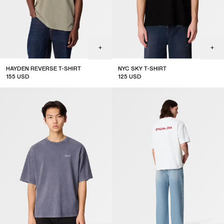
HAYDEN REVERSE T-SHIRT
NYC SKY T-SHIRT
155
USD
125
USD
new arrival