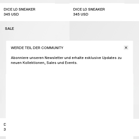
DICE LO SNEAKER
DICE LO SNEAKER
345
USD
345
USD
sale
SALE
WERDE TEIL DER COMMUNITY
Abonniere unseren Newsletter und erhalte exklusive Updates zu
neuen Kollektionen, Sales und Events.
DICE LO SNEAKER
DICE LO SNEAKER
345
USD
345
USD
sale