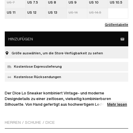
US 7
US 7.5
US 8
US 9
US 10
US 10.5
US 11
US 12
US 13
US 14
US 14.5
Größentabelle
HINZUFÜGEN
Größe auswählen, um die Store-Verfügbarkeit zu sehen
Kostenlose Expresslieferung
Kostenlose Rücksendungen
Der Dice Lo Sneaker kombiniert Vintage- und moderne
Designdetails zu einer zeitlosen, vielseitig kombinierbaren
Mehr lesen
Silhouette. Von Hand gefertigt aus hochwertigem Leder, Wildleder
und Polyester, verfügt er über ein Obermaterial mit Einsätzen, das
mit Perforationen und einem goldenen Logo veredelt ist.
HERREN
/
SCHUHE
/
DICE