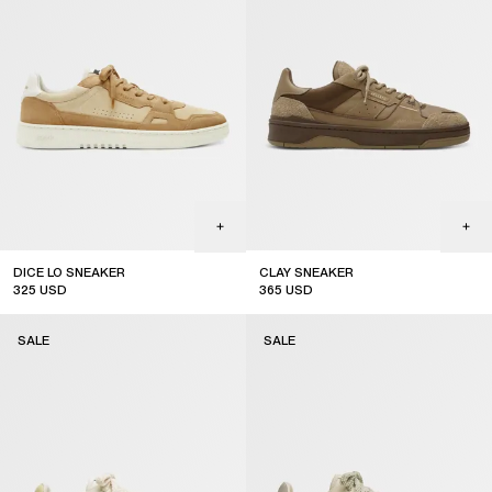
DICE LO SNEAKER
CLAY SNEAKER
325
USD
365
USD
sale
sale
SALE
SALE