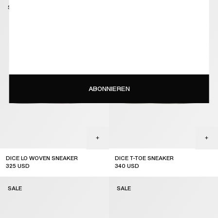
SALE
SALE
ABONNIEREN
DICE LO WOVEN SNEAKER
DICE T-TOE SNEAKER
325
USD
340
USD
sale
sale
SALE
SALE