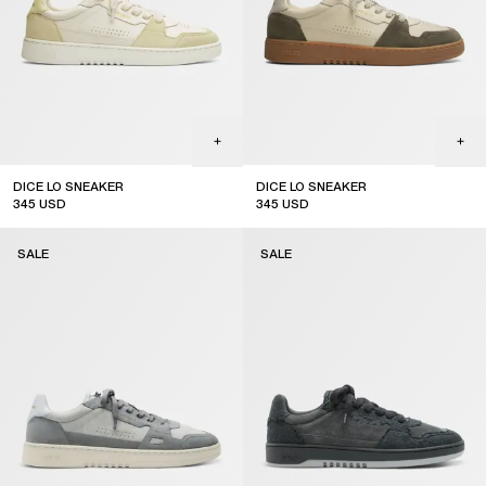
DICE LO SNEAKER
DICE LO SNEAKER
345
USD
345
USD
sale
sale
SALE
SALE