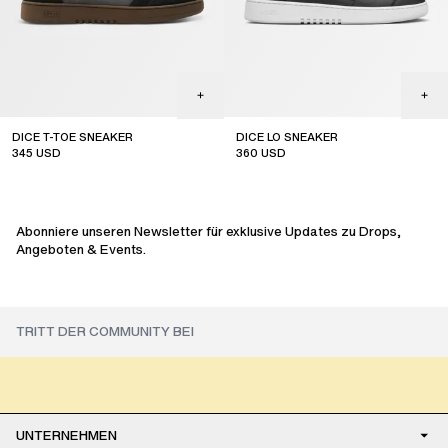
DICE T-TOE SNEAKER
DICE LO SNEAKER
345
USD
360
USD
sale
online exclusive
Abonniere unseren Newsletter für exklusive Updates zu Drops,
Angeboten & Events.
UNTERNEHMEN