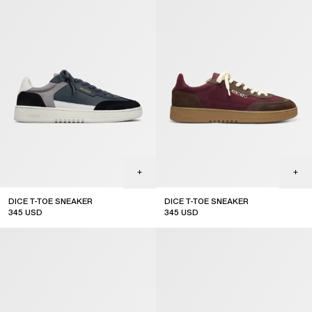
DICE T-TOE SNEAKER
DICE T-TOE SNEAKER
345
USD
345
USD
sale