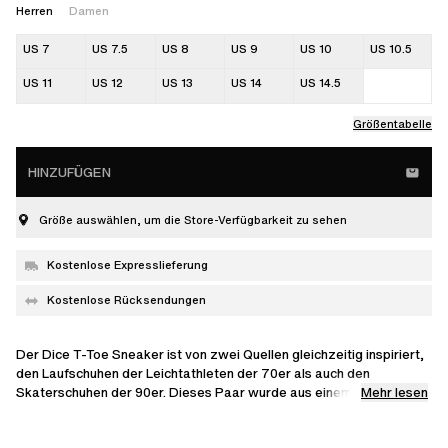
Herren
Damen
US 7
US 7.5
US 8
US 9
US 10
US 10.5
US 11
US 12
US 13
US 14
US 14.5
Größentabelle
HINZUFÜGEN
Größe auswählen, um die Store-Verfügbarkeit zu sehen
Kostenlose Expresslieferung
Kostenlose Rücksendungen
Der Dice T-Toe Sneaker ist von zwei Quellen gleichzeitig inspiriert,
den Laufschuhen der Leichtathleten der 70er als auch den
Mehr lesen
Skaterschuhen der 90er. Dieses Paar wurde aus einem
Obermaterial, das aus Einsätzen aus Leder, Wildleder und
Polyester besteht, handgefertigt.