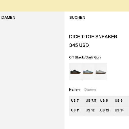
DAMEN
DICE T-TOE SNEAKER
345
USD
Off Black/Dark Gum
Herren
Damen
US 7
US 7.5
US 8
US 9
US 11
US 12
US 13
US 14