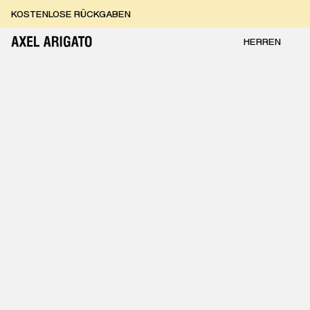
Zum Inhalt springen
KOSTENLOSE RÜCKGABEN
KOSTENLOSE EXPRESSLIEFERUNG
KOSTENLOSE RÜCKGABEN
HERREN