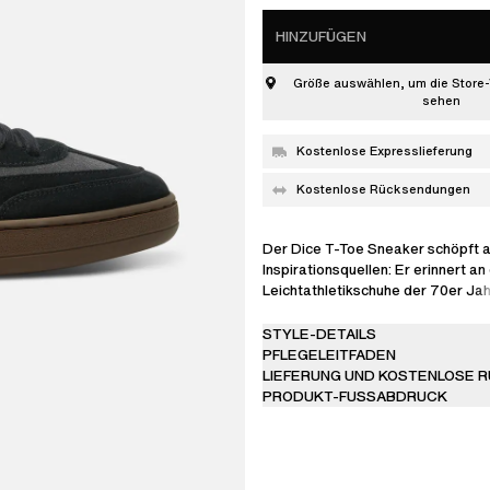
HINZUFÜGEN
Größe auswählen, um die Store-
sehen
Kostenlose Expresslieferung
Kostenlose Rücksendungen
Der Dice T-Toe Sneaker schöpft 
Inspirationsquellen: Er erinnert an
Leichtathletikschuhe der 70er Jah
Skateschuhe der 90er Jahre. Das
kontrastierende Obermaterial ist
STYLE-DETAILS
Wildleder handgefertigt.
PFLEGELEITFADEN
LIEFERUNG UND KOSTENLOSE 
PRODUKT-FUSSABDRUCK