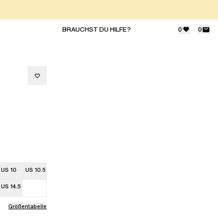
BRAUCHST DU HILFE?
0
0
US 10
US 10.5
US 14.5
Größentabelle