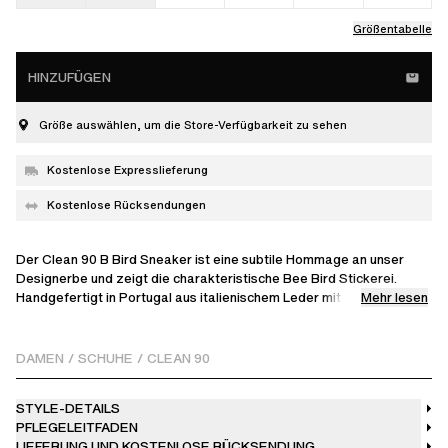
Größentabelle
HINZUFÜGEN
Größe auswählen, um die Store-Verfügbarkeit zu sehen
Kostenlose Expresslieferung
Kostenlose Rücksendungen
Der Clean 90 B Bird Sneaker ist eine subtile Hommage an unser
Designerbe und zeigt die charakteristische Bee Bird Stickerei.
Mehr lesen
Handgefertigt in Portugal aus italienischem Leder mit
Wildlederakzenten, auf einer 30 mm Gummisohle. Veredelt mit
flachen Schnürsenkeln und goldfarbenem Folien-Branding, ist er für
den anspruchsvollen Minimalisten konzipiert.
DAMEN
/
SCHUHE
/
CLEAN 90
STYLE-DETAILS
PFLEGELEITFADEN
LIEFERUNG UND KOSTENLOSE RÜCKSENDUNG