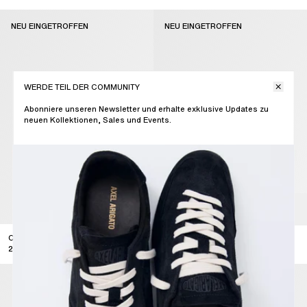
new arrival
NEU EINGETROFFEN
NEU EINGETROFFEN
WERDE TEIL DER COMMUNITY
Abonniere unseren Newsletter und erhalte exklusive Updates zu
neuen Kollektionen, Sales und Events.
CLEAN 90 SNEAKER
CLEAN 90 SNEAKER
295
USD
295
USD
new arrival
new arrival