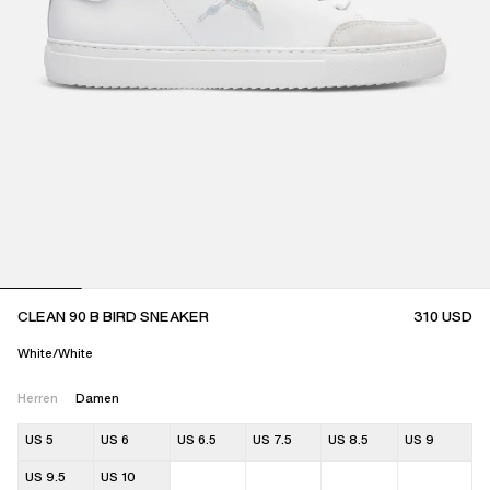
CLEAN 90 B BIRD SNEAKER
310
USD
White/White
Herren
Damen
US 5
US 6
US 6.5
US 7.5
US 8.5
US 9
US 9.5
US 10