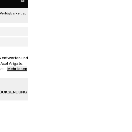
Verfügbarkeit zu
6 entworfen und
Axel Arigato.
Mehr lesen
hwertigem Leder
iert und mit
RÜCKSENDUNG