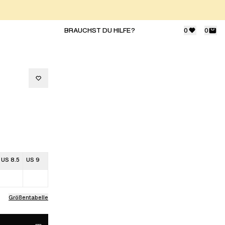
BRAUCHST DU HILFE?
0
0
US 8.5
US 9
Größentabelle