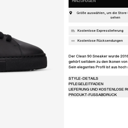
HINZUFÜGEN
Größe auswählen, um die Store-
sehen
Kostenlose Expresslieferung
Kostenlose Rücksendungen
Der Clean 90 Sneaker wurde 201
gehört seitdem zu den Ikonen von 
Sein elegantes Profil ist aus hoc
handgefertigt, minimalistisch verz
einem Gold-Logo versehen.
STYLE-DETAILS
PFLEGELEITFADEN
LIEFERUNG UND KOSTENLOSE 
PRODUKT-FUSSABDRUCK