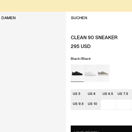
DAMEN
CLEAN 90 SNEAKER
295
USD
Black/Black
US 5
US 6
US 6.5
US 7.5
US 9.5
US 10