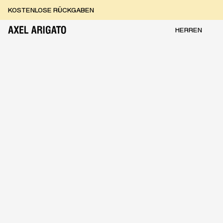
Zum Inhalt springen
KOSTENLOSE RÜCKGABEN
KOSTENLOSE EXPRESSLIEFERUNG
KOSTENLOSE RÜCKGABEN
HERREN