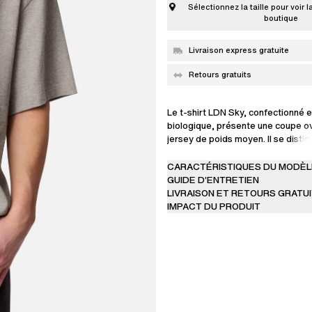
Sélectionnez la taille pour voir l
boutique
Livraison express gratuite
Retours gratuits
Le t-shirt LDN Sky, confectionné 
biologique, présente une coupe o
jersey de poids moyen. Il se disti
graphisme saisonnier sur la poitri
une touche unique à votre vestiair
CARACTÉRISTIQUES DU MODÈL
Cette pièce est fabriquée au Port
GUIDE D’ENTRETIEN
LIVRAISON ET RETOURS GRATU
Le mannequin mesure 186 cm et po
IMPACT DU PRODUIT
M.