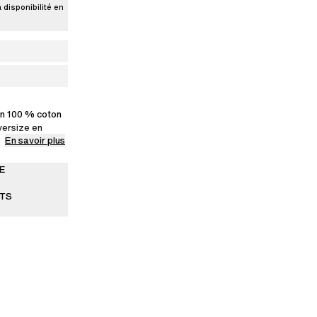
a disponibilité en
en 100 % coton
versize en
En savoir plus
ngue par un
ne, apportant
e quotidien.
E
ugal.
ITS
rte une taille