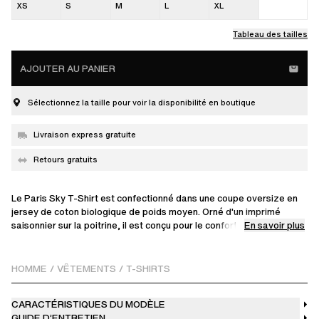
XS
S
M
L
XL
Tableau des tailles
AJOUTER AU PANIER
Sélectionnez la taille pour voir la disponibilité en boutique
Livraison express gratuite
Retours gratuits
Le Paris Sky T-Shirt est confectionné dans une coupe oversize en
jersey de coton biologique de poids moyen. Orné d'un imprimé
En savoir plus
saisonnier sur la poitrine, il est conçu pour le confort et la
décontraction, idéal pour votre vestiaire quotidien. Fabriqué au
Portugal.
HOMME
/
VÊTEMENTS
/
T-SHIRTS
Le mannequin mesure 186 cm et porte une taille M.
CARACTÉRISTIQUES DU MODÈLE
GUIDE D’ENTRETIEN