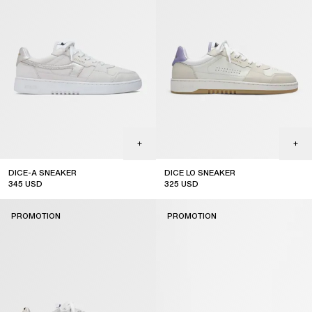
DICE-A SNEAKER
DICE LO SNEAKER
345
USD
325
USD
sale
sale
PROMOTION
PROMOTION