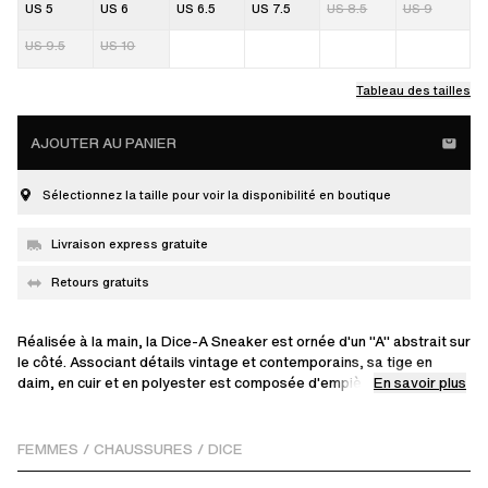
US 5
US 6
US 6.5
US 7.5
US 8.5
US 9
US 9.5
US 10
Tableau des tailles
AJOUTER AU PANIER
Sélectionnez la taille pour voir la disponibilité en boutique
Livraison express gratuite
Retours gratuits
Réalisée à la main, la Dice-A Sneaker est ornée d'un "A" abstrait sur
le côté. Associant détails vintage et contemporains, sa tige en
En savoir plus
daim, en cuir et en polyester est composée d'empiècements
perforés.
FEMMES
/
CHAUSSURES
/
DICE