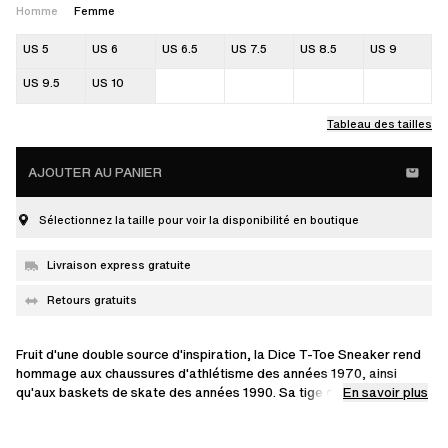
Homme
Femme
US 5
US 6
US 6.5
US 7.5
US 8.5
US 9
US 9.5
US 10
Tableau des tailles
AJOUTER AU PANIER
Sélectionnez la taille pour voir la disponibilité en boutique
Livraison express gratuite
Retours gratuits
Fruit d'une double source d'inspiration, la Dice T-Toe Sneaker rend
hommage aux chaussures d'athlétisme des années 1970, ainsi
En savoir plus
qu'aux baskets de skate des années 1990. Sa tige contrastée est
fabriquée à la main en cuir, en daim et en polyester.