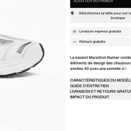
AJOUTER AU PANIER
Sélectionnez la taille pour voir l
boutique
Livraison express gratuite
Retours gratuits
La basket Marathon Runner combi
éléments de design des chaussur
années 90 avec une semelle dém
Réalisée à la main en cuir certifié
chaussure présente une tige à p
CARACTÉRISTIQUES DU MODÈL
empiècements en maille protégés
GUIDE D’ENTRETIEN
transfert en PU. Ce modèle poss
LIVRAISON ET RETOURS GRATU
semelles épaisses en caoutchouc
IMPACT DU PRODUIT
thermoplastique ainsi qu'une ban
réfléchissante allant du talon aux o
Conçue pour un usage urbain, cet
n'est pas destinée à la pratique d'
sportives.