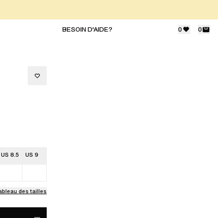
BESOIN D'AIDE?
0
0
US 8.5
US 9
ableau des tailles