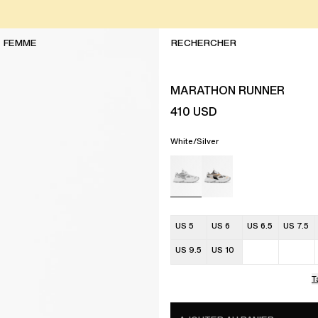
FEMME
MARATHON RUNNER
410
USD
White/Silver
US 5
US 6
US 6.5
US 7.5
US 9.5
US 10
T