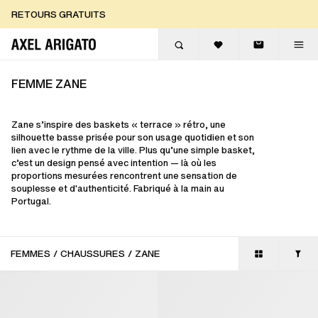
Aller au contenu
RETOURS GRATUITS
LIVRAISON EXPRESS GRATUITE
RETOURS GRATUITS
FEMME ZANE
Zane s’inspire des baskets « terrace » rétro, une
silhouette basse prisée pour son usage quotidien et son
lien avec le rythme de la ville. Plus qu’une simple basket,
c’est un design pensé avec intention — là où les
proportions mesurées rencontrent une sensation de
souplesse et d'authenticité. Fabriqué à la main au
Portugal.
FEMMES
/
CHAUSSURES
/
ZANE