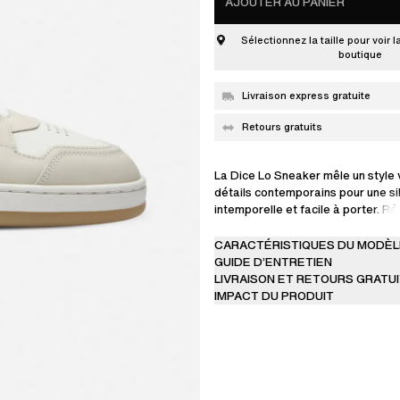
AJOUTER AU PANIER
Sélectionnez la taille pour voir l
boutique
Livraison express gratuite
Retours gratuits
La Dice Lo Sneaker mêle un style 
détails contemporains pour une si
intemporelle et facile à porter. Ré
en daim haut de gamme et polyeste
présente une tige composée d'e
CARACTÉRISTIQUES DU MODÈL
avec des perforations et un logo 
GUIDE D’ENTRETIEN
LIVRAISON ET RETOURS GRATU
IMPACT DU PRODUIT