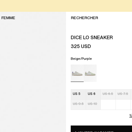
FEMME
DICE LO SNEAKER
325
USD
Beige/Purple
US 5
US 6
US 6.5
US 7.5
US 9.5
US 10
T