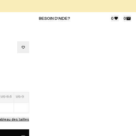
BESOIN D'AIDE?
0
0
US 8.5
US 9
ableau des tailles