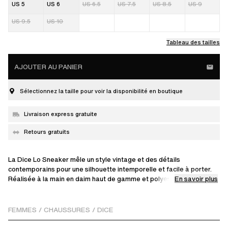
US 5
US 6
US 6.5
US 7.5
US 8.5
US 9
US 9.5
US 10
Tableau des tailles
AJOUTER AU PANIER
Sélectionnez la taille pour voir la disponibilité en boutique
Livraison express gratuite
Retours gratuits
La Dice Lo Sneaker mêle un style vintage et des détails
contemporains pour une silhouette intemporelle et facile à porter.
En savoir plus
Réalisée à la main en daim haut de gamme et polyester, elle
présente une tige composée d'empiècements avec des
perforations et un logo doré.
FEMMES
/
CHAUSSURES
/
DICE